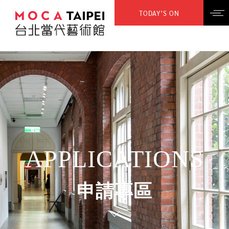
TODAY’S ON
APPLICATIONS
申請專區