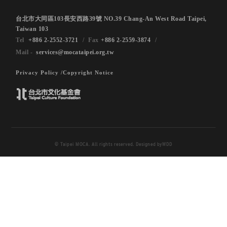
台北市大同區103長安西路39號 NO.39 Chang-An West Road Taipei,
Taiwan 103
+886 2-2552-3721
+886 2-2559-3874
services@mocataipei.org.tw
Privacy Policy /
Copyright Notice
© Taipei MOCA. All rights reserved. Designed by
WDD