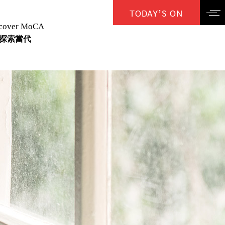
TODAY’S ON
cover MoCA
探索當代