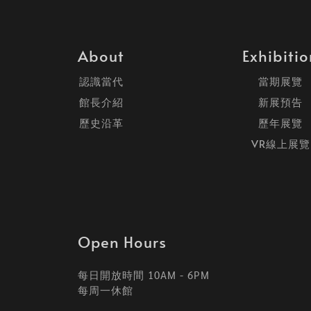
About
Exhibiti
認識當代
當期展覽
館長介紹
新展預告
歷史沿革
歷年展覽
VR線上展覽
Open Hours
每日開放時間 10AM - 6PM
每周一休館