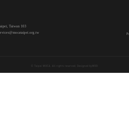
i, Taiwan 103
ervices@mocataipei.org.tw
P
© Taipei MOCA. All rights reserved. Designed by
WDD