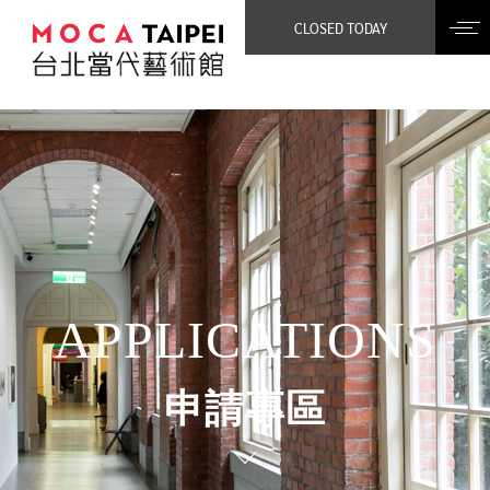
CLOSED TODAY
APPLICATIONS
申請專區