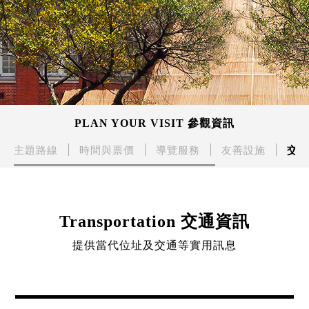
PLAN YOUR VISIT 參觀資訊
主題路線
時間與票價
導覽服務
友善設施
交通
Transportation 交通資訊
提供當代位址及交通等實用訊息