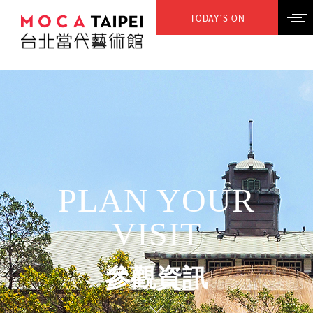
TODAY’S ON
PLAN YOUR
VISIT
參觀資訊