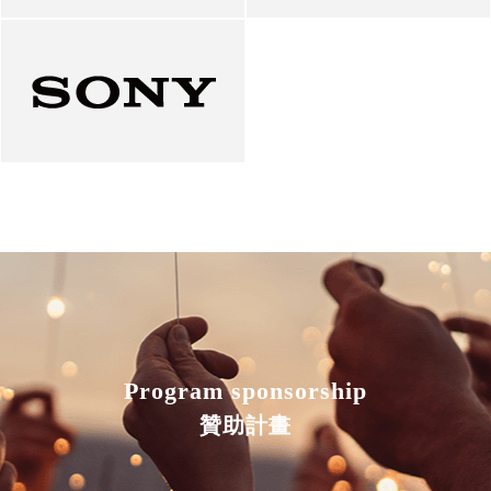
Program sponsorship
贊助計畫