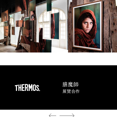
膳魔師
展覽合作