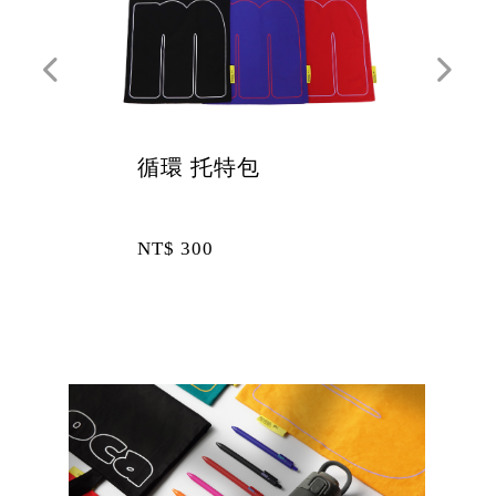
環 托特包
延續 原子筆
$
300
NT$
75