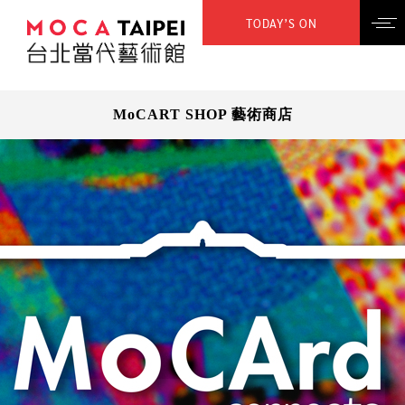
TODAY’S ON
MoCART SHOP 藝術商店