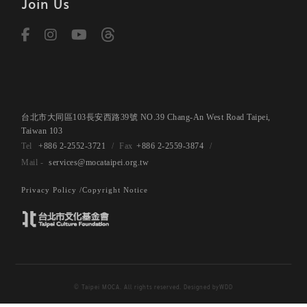
Join Us
台北市大同區103長安西路39號 NO.39 Chang-An West Road Taipei,
Taiwan 103
+886 2-2552-3721
+886 2-2559-3874
services@mocataipei.org.tw
Privacy Policy /
Copyright Notice
© Taipei MOCA. All rights reserved. Designed by
WDD