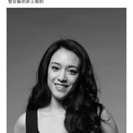
聲音藝術家王榆鈞