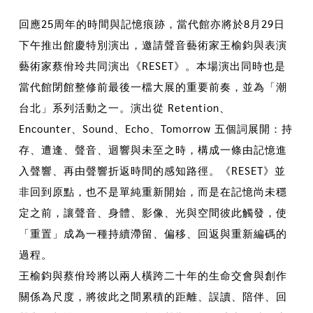
回應25周年的時間與記憶痕跡，當代館亦將於8月29日
下午推出館慶特別演出，邀請聲音藝術家王榆鈞與表演
藝術家蔡佾玲共同演出《RESET》。本場演出同時也是
當代館閉館整修前最後一檔大展的重要前奏，並為「潮
台北」系列活動之一。演出從 Retention、
Encounter、Sound、Echo、Tomorrow 五個詞展開：持
存、遭逢、聲音、迴響與未至之時，構成一條由記憶進
入聲響、再由聲響折返時間的感知路徑。《RESET》並
非回到原點，也不是單純重新開始，而是在記憶尚未穩
定之前，讓聲音、身體、影像、光與空間彼此觸發，使
「重置」成為一種持續滯留、偏移、回返與重新編碼的
過程。
王榆鈞與蔡佾玲將以兩人橫跨二十年的生命交會與創作
關係為尺度，將彼此之間累積的距離、誤讀、陪伴、回