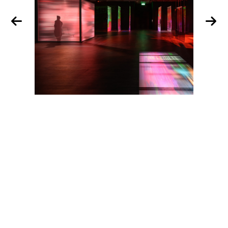
Jan
17
May
22
2026
最新消息
新聞發
城鎮韌
新聞發布｜台北當代藝術館推出青
圍202
演
年藝術計畫雙主題展，回應神祕學
灣首部
感知投射與記憶的博弈關係
的電影
More
More