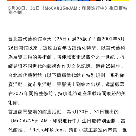
5月30日、31日《MoCA#25@JAM：印製進行中》生日慶特
別企劃
台北當代藝術館今天（26日）滿25歲了！自2001年5月
26日開館以來，這座由百年古蹟活化轉型、以當代藝術
為展覽主軸的美術館，陪伴城市走過四分之一世紀，持
續見證不同世代的藝術創作與文化記憶。適逢25周年，
台北當代藝術館（以下簡稱當代館）特別規劃一系列館
慶活動，從市集活動、聲響演出到繪本出版，邀請觀眾
在2027年閉館整修前，持續造訪這座承載時間痕跡的美
術館。
首波熱鬧登場的館慶活動，為5月30日、31日推出的
《MoCA#25@JAM：印製進行中》生日慶特別企劃，當
代館攜手「Retro印刷Jam」策劃小誌主題室內市集，匯