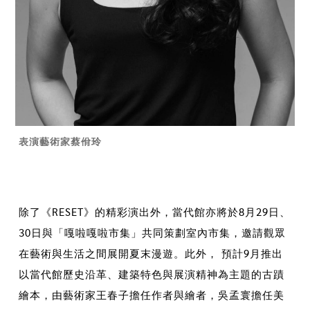
表演藝術家蔡佾玲
除了《RESET》的精彩演出外，當代館亦將於8月29日、
30日與「嘎啦嘎啦市集」共同策劃室內市集，邀請觀眾
在藝術與生活之間展開夏末漫遊。此外， 預計9月推出
以當代館歷史沿革、建築特色與展演精神為主題的古蹟
繪本，由藝術家王春子擔任作者與繪者，吳孟寰擔任美