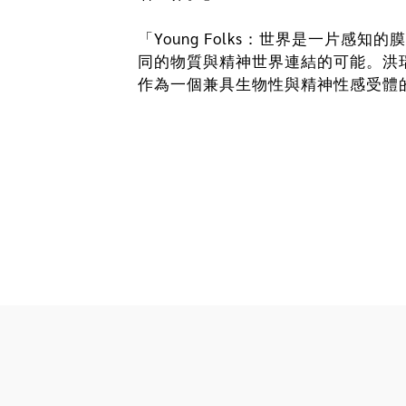
「Young Folks：世界是一片
同的物質與精神世界連結的可能。洪
作為一個兼具生物性與精神性感受體
的情感與意念。黎家寶的裝置錄像作品《
現人、神與世界三者之間相互依存又
念為主題，試圖打破現實世界與精神世
獸「納迦」化身為現代科技強大的算
「膜」讓我們看不見其對於環境的傷
或神祕實踐中，透過投射與移情為物
琪的作品《一個被事物糾纏的無用之
振動。