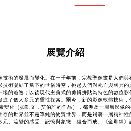
展覽介紹
像技術的發展而變化。在一千年前，宗教聖像畫是人們與
影技術凝結了當下的世俗時空，挑起人們對死亡與幽冥的
一場的逃逸；以後現代主義式的剪輯拼貼為特色的數位影
促進了個人多元的靈性探索。爾今，新的影像軟體技術，
的像素變化（如凱文．艾伯許的作品），都涉及一層層影像
生存的世界並不是單純的物質世界，而是鋪著一層精神性
多元、流變的感受、記憶與象徵，組合而成。《金剛經》