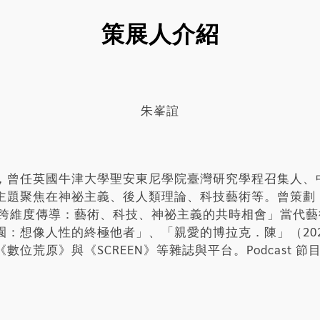
策展人介紹
朱峯誼
，曾任英國牛津大學聖安東尼學院臺灣研究學程召集人、
主題聚焦在神祕主義、後人類理論、科技藝術等。曾策劃
跨維度傳導：藝術、科技、神祕主義的共時相會」當代藝術暨
：想像人性的終極他者」、「親愛的博拉克．陳」（20
位荒原》與《SCREEN》等雜誌與平台。Podcast 