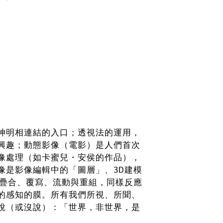
神明相連結的入口；透視法的運用，
興趣；動態影像（電影）是人們首次
像處理（如卡蜜兒・安侯的作品），
像是影像編輯中的「圖層」、3D建模
的疊合、覆寫、流動與重組，同樣反應
的感知的膜。所有我們所視、所聞、
說（或沒說）：「世界，非世界，是