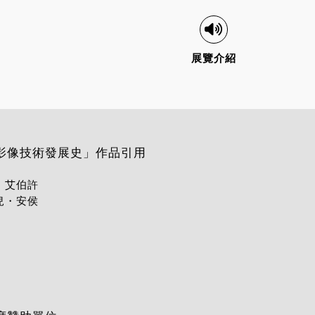
展覽介紹
影像技術發展史」作品引用
．艾伯許
兒・安侯