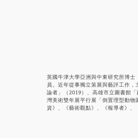
英國牛津大學亞洲與中東研究所博士
員。近年從事獨立策展與藝評工作，
論者」（2019）、高雄市立圖書館「
灣美術雙年展平行展「倒置理型動物園
資》、《藝術觀點》、《報導者》、《數