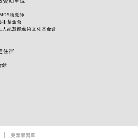
度贊助單位
RMOS膳魔師
藝術基金會
法人紀慧能藝術文化基金會
定住宿
會館
兒童學習單