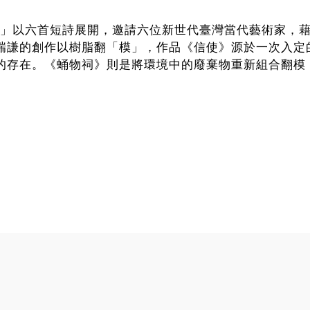
感知的膜」以六首短詩展開，邀請六位新世代臺灣當代藝術家
瑞謙的創作以樹脂翻「模」，作品《信使》源於一次入定
的存在。《蛹物祠》則是將環境中的廢棄物重新組合翻模
聖凡之界》與《三合之儀》以奉茶儀式與潘洛斯三角（Penro
無法簡單歸納的關係。黃育晨的作品《看不見的房子》以
界的二元對立，開啟對內在世界的深度想像。在黃紫瑜作品《N
力與快速龐大的資訊流通，蛻下的毒皮卻是廢棄的硬體與
害與影響。練柏宏的錄像作品《富饒神話》探討數位藝術
件賦予靈性與神祕性，有著異曲同工之妙。透過彈簧床的
人》為我們揭示了連結物質世界與精神世界的那一片膜的