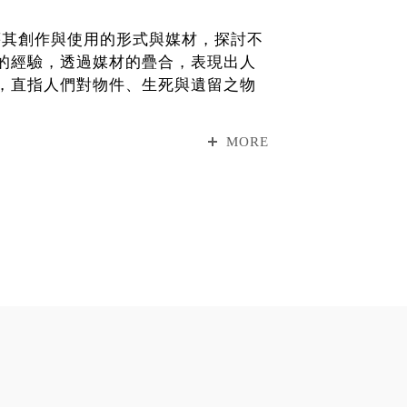
，藉其創作與使用的形式與媒材，探討不
的經驗，透過媒材的疊合，表現出人
，直指人們對物件、生死與遺留之物
se Triangle）的象徵，巧妙呈
臺灣民間信仰中獨特的「元辰宮」概
MORE
.A.G.H.A.》的遊戲世界裡，幻
電線殘料；「科技發展」的這一片
中的3D建模技術，如何與人們在宗教
體感振盪、聲音與記憶的延異，黃珮
本質，事實上是不同維度的能量頻率