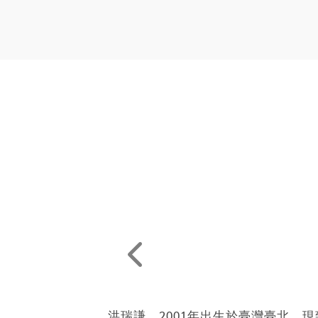
洪瑞謙，2001年出生於臺灣臺北