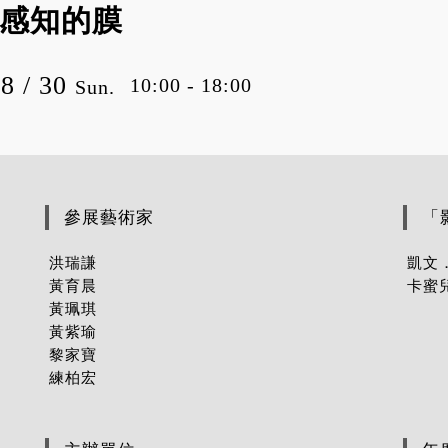
一片感知的膜
08 / 30
10:00 - 18:00
Sun.
參展藝術家
「
洪瑞謙
凱文
黃育晨
卡蜜
黃珮琪
黃紫瑜
黎家寶
練柏宏