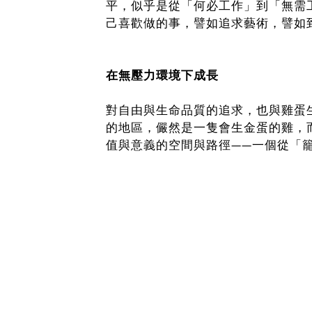
平，似乎是從「何必工作」到「無需
己喜歡做的事，譬如追求藝術，譬如
在無壓力環境下成長
對自由與生命品質的追求，也與雞蛋
的地區，儼然是一隻會生金蛋的雞，
值與意義的空間與路徑——一個從「
及藝術家合作，揉合創作與在地脈絡，
明」，讓您在觀展、參與導覽及工作
想像的利息．賺到的美好
本展邀請國內外共六位藝術家丘智華
合」，所存入的每一份想像，將無可
我們期待每位觀眾都能與藝術作品和