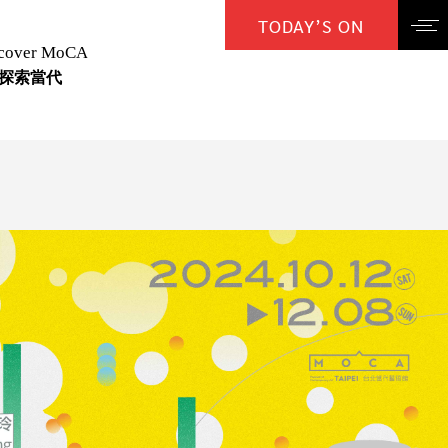
TODAY’S ON
cover MoCA
探索當代