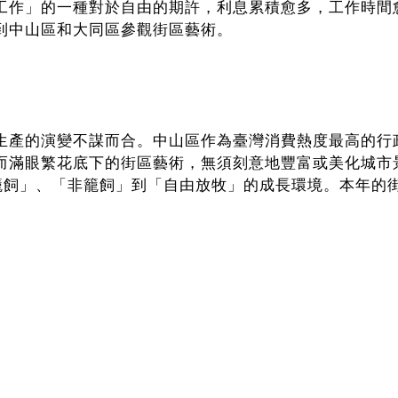
工作」的一種對於自由的期許，利息累積愈多，工作時間
到中山區和大同區參觀街區藝術。
生產的演變不謀而合。中山區作為臺灣消費熱度最高的行
而滿眼繁花底下的街區藝術，無須刻意地豐富或美化城市
籠飼」、「非籠飼」到「自由放牧」的成長環境。本年的
交織成不同形式的想像路徑，也與關注藝術生態系的「開路K
坊的過程，都能留下充滿藝術能量的珍貴紀錄。
、田中薰、林晏竹、陸穎魚、黃品玲、鄭先喻，一起打造
避免地回饋給您，不僅是無償與無價的「利息」，更是路
社區產生共鳴，經驗無法預測、無法量化的美好相遇。邀