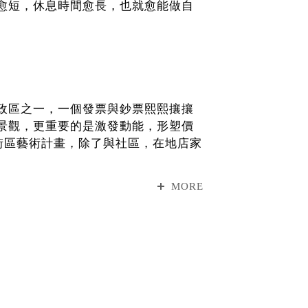
愈短，休息時間愈長，也就愈能做自
政區之一，一個發票與鈔票熙熙攘攘
景觀，更重要的是激發動能，形塑價
街區藝術計畫，除了與社區，在地店家
airos 」平台合作開發「在場證
MORE
這項以自由與想像為目標的「投資組
過就能「賺取」的美好感受。
請大家一起來到中山區和大同區，無