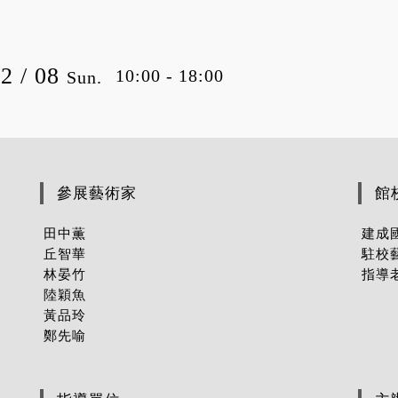
12 / 08
10:00 - 18:00
Sun.
參展藝術家
館
田中薫
建成
丘智華
駐校
林晏竹
指導
陸穎魚
黃品玲
鄭先喻