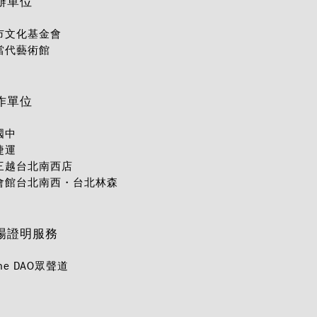
辦單位
市文化基金會
當代藝術館
作單位
國中
捷運
三越台北南西店
會館台北南西・台北林森
場證明服務
ume DAO眾聲道