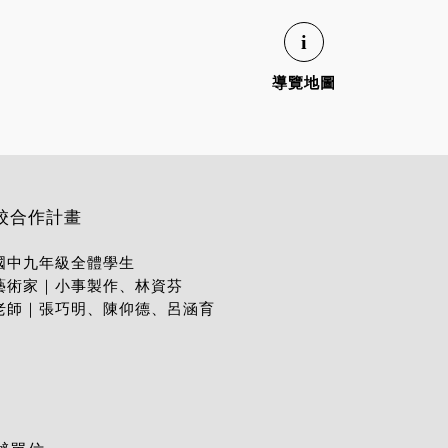
導覽地圖
校合作計畫
國中九年級全體學生
藝術家｜小事製作、林資芬
老師｜張巧明、陳仰德、呂涵育