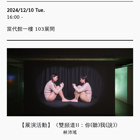
2024/12/10 Tue.
16:00 -
當代館一樓 103展間
【展演活動】《雙頻道II：你(聽)我(說)》
林沛瑤