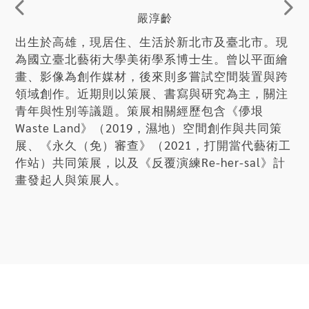
限地（site-specific）創作的趙曼君，將台北當代
嚴淳齡
藝術館空間與周遭環境的流變，結合自身家庭故事
出生於高雄，現居住、生活於新北市及臺北市。現
進行考察與創作。李秀芬則著重於機構與創作的形
為國立臺北藝術大學美術學系博士生。曾以平面繪
式化問題，並對評論機制與厭女文化提出批判。程
畫、影像為創作媒材，後來則多嘗試空間裝置與跨
時雍與姸青平時以演員為業，在各個角色與自我之
領域創作。近期則以策展、書寫與研究為主，關注
間流轉，思辨愛情的現實與故事。林沛瑤透過影像
青年與性別等議題。策展相關經歷包含《儚垠
裝置，呈現女性自我審視與表演意識的生成機制。
Waste Land》（2019，濕地）空間創作與共同策
展、《永久（免）審查》（2021，打開當代藝術工
■ 燈光設計：林秉昕
作站）共同策展，以及《反覆演練Re-her-sal》計
■ 展覽協力：子昭、吳瑀俐、林佩儒、陳儀勳、重田誠治、黃泓
畫發起人與策展人。
栩、混將有限公司