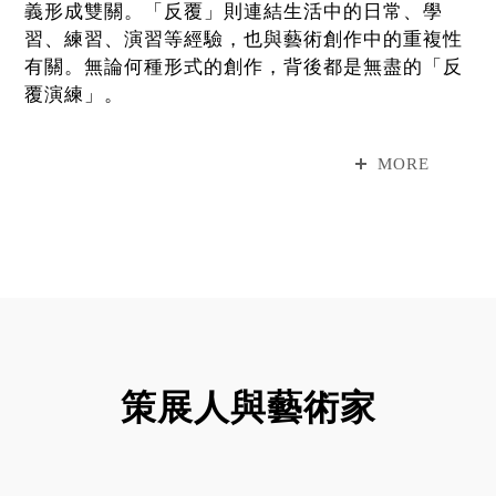
義形成雙關。「反覆」則連結生活中的日常、學
習、練習、演習等經驗，也與藝術創作中的重複性
有關。無論何種形式的創作，背後都是無盡的「反
覆演練」。
展名中的「預演（preview）」源自劇場語彙，指
MORE
非正式的演出，介於作品呈現與排演之間，充滿可
能性，是未完成、可修正，也是蓄勢待發。「反覆
演練Re-her-sal：預演」以女性生命經驗、身份與
場域為探討，讓觀眾意識「台前（on-stage）」的
概念，並重新探問美術館場域中的性別與身體、策
展及創作的可能性。展覽鬆動了展演呈現即代表完
成的既定觀念，挑戰美術館與展覽的理性框架。本
展並不以女性藝術家展覽為號召，而是以「女性經
驗與身體」和「空間場域與身份」作為兩大主軸，
策展人與藝術家
藉由藝術家的創作去呈現女性的生命經驗。
本次展覽邀請了五位藝術家參展。關注身體、擅長