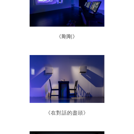
《剛剛》
《在對話的盡頭》