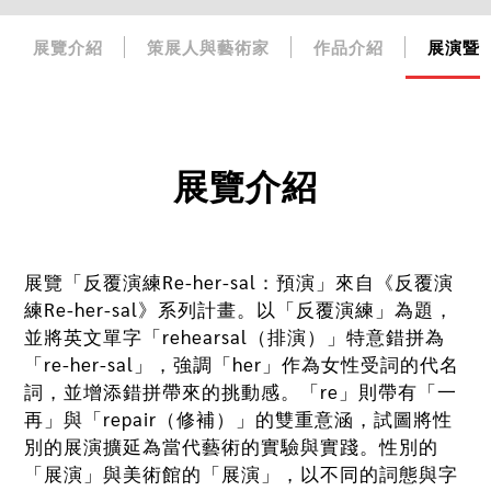
展覽介紹
策展人與藝術家
作品介紹
展演暨
展覽介紹
展覽「反覆演練Re-her-sal：預演」來自《反覆演
練Re-her-sal》系列計畫。以「反覆演練」為題，
並將英文單字「rehearsal（排演）」特意錯拼為
「re-her-sal」，強調「her」作為女性受詞的代名
詞，並增添錯拼帶來的挑動感。「re」則帶有「一
再」與「repair（修補）」的雙重意涵，試圖將性
別的展演擴延為當代藝術的實驗與實踐。性別的
「展演」與美術館的「展演」，以不同的詞態與字