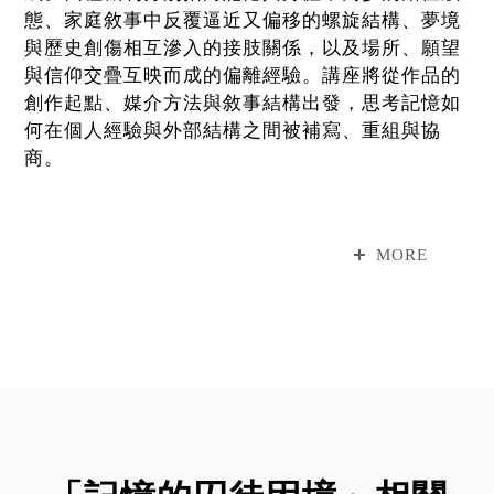
態、家庭敘事中反覆逼近又偏移的螺旋結構、夢境
與歷史創傷相互滲入的接肢關係，以及場所、願望
與信仰交疊互映而成的偏離經驗。講座將從作品的
創作起點、媒介方法與敘事結構出發，思考記憶如
何在個人經驗與外部結構之間被補寫、重組與協
商。
●注意事項
1.講座免費參加，如欲參觀當期展覽「Young
MORE
Folks：世界是一片感知的膜」與「記憶的囚徒困
境」，仍須購票入場。
2.如遇颱風等天災或其他不可抗力之因素，依臺北
市政府規定公告取消辦理，不另行通知。
3.本館保有所有活動變更之權利，活動如因故延
期、取消或改以其他方式辦理，將於本館官網與FB
另行公告。