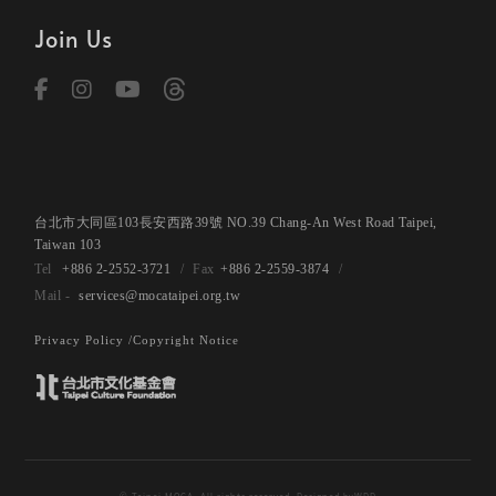
Join Us
台北市大同區103長安西路39號 NO.39 Chang-An West Road Taipei,
Taiwan 103
+886 2-2552-3721
+886 2-2559-3874
services@mocataipei.org.tw
Privacy Policy /
Copyright Notice