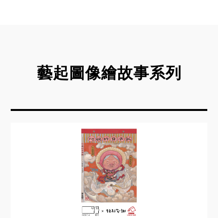
🐟參加辦法
1.免費參加，名額有限，請事先至官網報名。
2.報名表單送出後，系統會自動發送報名確認信，
表示報名已完成。
3.活動前 5 日，本館將統一寄出「報到通知信」，
藝起圖像繪故事系列
相關活動資訊請以信件內容為準。
🐟活動須知
1.每週日10:00-12:00為本館「親子日」，凡親子同
行，兒童可免費參加活動，家長可免費參觀展覽。
2.活動當日，U12 小玩藝空間 A 場次（10:30–
12:00）暫停開放。
3.每位參加者皆享有精心準備的工具、文具及材
料，請珍惜友善資源。如當日因故無法出席，請於
收到「報到通知信」後，回信告知是否能出席，以
便將名額釋出給候補民眾。
4.同一期活動若無故缺席達 2 次以上，將暫停下一
期活動的報名資格。