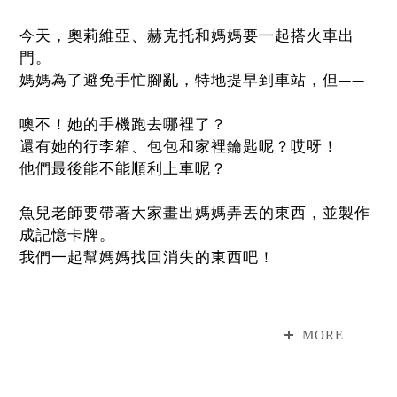
今天，奧莉維亞、赫克托和媽媽要一起搭火車出
門。
媽媽為了避免手忙腳亂，特地提早到車站，但——
噢不！她的手機跑去哪裡了？
還有她的行李箱、包包和家裡鑰匙呢？哎呀！
他們最後能不能順利上車呢？
魚兒老師要帶著大家畫出媽媽弄丟的東西，並製作
成記憶卡牌。
我們一起幫媽媽找回消失的東西吧！
🐟故事老師介紹
魚兒姐姐，漫步在繪本世界的說書人，用溫柔的聲
MORE
音傳遞每個故事的感動，帶領大家感受故事帶來的
溫暖與力量。