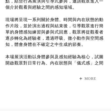
點，結合行為展演與引導式參與，邀請觀眾進入一
個介於觀看與經驗之間的感知場域。
現場將呈現一系列關於身體、時間與內在狀態的動
作片段，並於演出過程與結束後，引導觀眾進行簡
單的身體感知練習與參與式回應，觀眾將從觀看者
逐步轉化為經驗者，透過呼吸、微小動作與空間感
知，體會身體在不確定之中生成的節奏。
本場展演活動以身體參與及感知經驗為核心，試圖
開啟觀眾對日常行為、內在狀態與「儀式感」之間
關係的覺察，並在行動與感受之中，展開一段屬於
個人與當下的經驗歷程。
MORE
●注意事項
1.活動免費參加，如欲參觀當期展覽「Young
Folks：世界是一片感知的膜」與「記憶的囚徒困
境」，仍須購票入場。