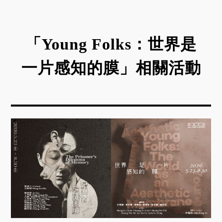
2.如遇颱風等天災或其他不可抗力之因素，依臺北
市政府規定公告取消辦理，不另行通知。
3.本館保有所有活動變更之權利，活動如因故延
「Young Folks：世界是
期、取消或改以其他方式辦理，將於本館官網與FB
另行公告。
一片感知的膜」相關活動