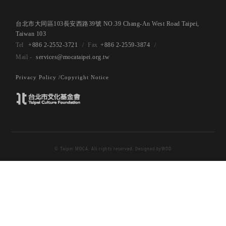
台北市大同區103長安西路39號 NO.39 Chang-An West Road Taipei,
Taiwan 103
+886 2-2552-3721
+886 2-2559-3874
services@mocataipei.org.tw
Privacy Policy /
Copyright Notice
© Taipei MOCA. All rights reserved. Designed by
WDD