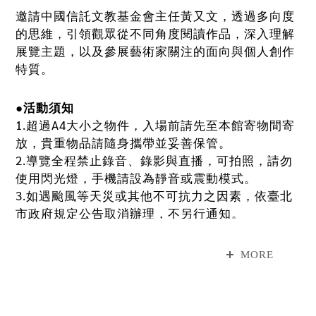
邀請中國信託文教基金會主任黃又文，透過多向度
的思維，引領觀眾從不同角度閱讀作品，深入理解
展覽主題，以及參展藝術家關注的面向與個人創作
特質。
●活動須知
1.超過A4大小之物件，入場前請先至本館寄物間寄
放，貴重物品請隨身攜帶並妥善保管。
2.導覽全程禁止錄音、錄影與直播，可拍照，請勿
使用閃光燈，手機請設為靜音或震動模式。
3.如遇颱風等天災或其他不可抗力之因素，依臺北
市政府規定公告取消辦理，不另行通知。
4.本館保有所有活動變更之權利，活動因故延期、
取消或改以其他方式辦理，將於本館官網與FB另行
MORE
公告。