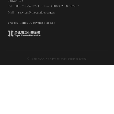
Taiwan 103
+886 2-2552-3721
+886 2-2559-3874
services@mocataipei.org.tw
Privacy Policy /
Copyright Notice
© Taipei MOCA. All rights reserved. Designed by
WDD