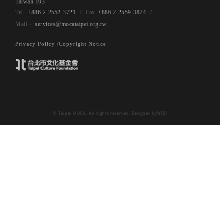
Taiwan 103
+886 2-2552-3721
+886 2-2559-3874
services@mocataipei.org.tw
Privacy Policy /
Copyright Notice
© Taipei MOCA. All rights reserved. Designed by
WDD