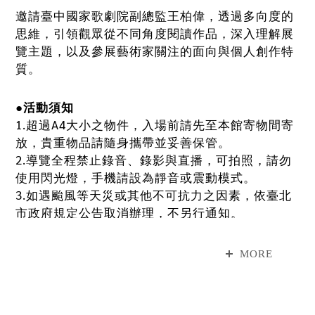
邀請臺中國家歌劇院副總監王柏偉，透過多向度的
思維，引領觀眾從不同角度閱讀作品，深入理解展
覽主題，以及參展藝術家關注的面向與個人創作特
質。
●活動須知
1.超過A4大小之物件，入場前請先至本館寄物間寄
放，貴重物品請隨身攜帶並妥善保管。
2.導覽全程禁止錄音、錄影與直播，可拍照，請勿
使用閃光燈，手機請設為靜音或震動模式。
3.如遇颱風等天災或其他不可抗力之因素，依臺北
市政府規定公告取消辦理，不另行通知。
4.本館保有所有活動變更之權利，活動因故延期、
取消或改以其他方式辦理，將於本館官網與FB另行
MORE
公告。