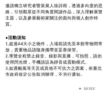
邀請獨立研究者暨策展人徐詩雨，透過多向度的思
維，引領觀眾從不同角度閱讀作品，深入理解展覽
主題，以及參展藝術家關注的面向與個人創作特
質。
●活動須知
1.超過A4大小之物件，入場前請先至本館寄物間寄
放，貴重物品請隨身攜帶並妥善保管。
2.導覽全程禁止錄音、錄影與直播，可拍照，請勿
使用閃光燈，手機請設為靜音或震動模式。
3.如遇颱風等天災或其他不可抗力之因素，依臺北
市政府規定公告取消辦理，不另行通知。
4.本館保有所有活動變更之權利，活動因故延期、
取消或改以其他方式辦理，將於本館官網與FB另行
MORE
公告。