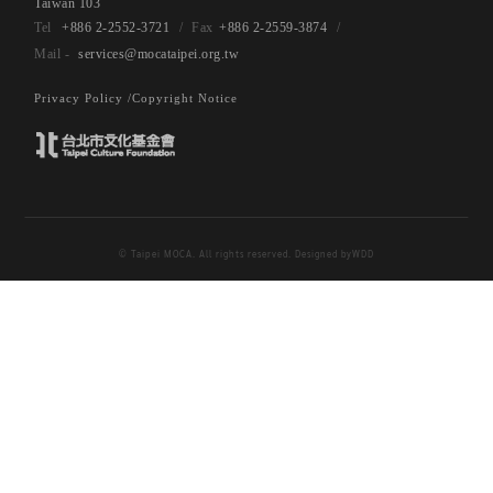
Taiwan 103
+886 2-2552-3721
+886 2-2559-3874
services@mocataipei.org.tw
Privacy Policy /
Copyright Notice
© Taipei MOCA. All rights reserved. Designed by
WDD