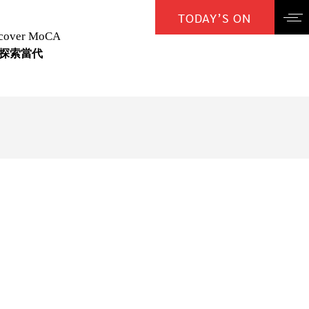
TODAY’S ON
cover MoCA
探索當代