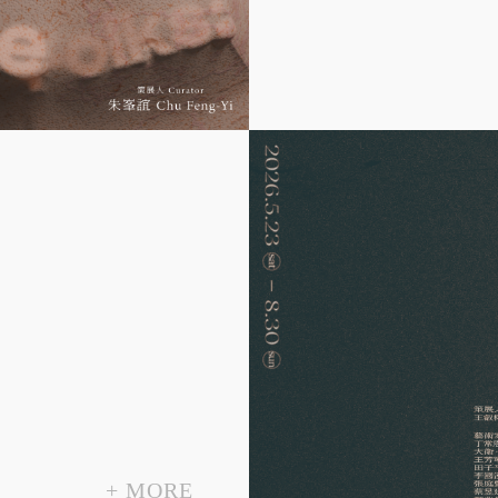
+
MORE