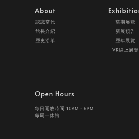
About
Exhibiti
認識當代
當期展覽
館長介紹
新展預告
歷史沿革
歷年展覽
VR線上展覽
Open Hours
每日開放時間 10AM - 6PM
每周一休館