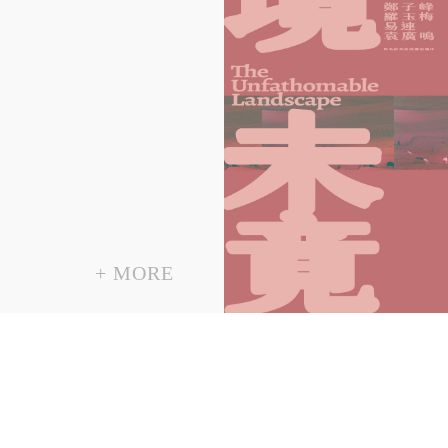
+
MORE