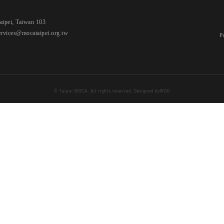
i, Taiwan 103
ervices@mocataipei.org.tw
P
© Taipei MOCA. All rights reserved. Designed by
WDD