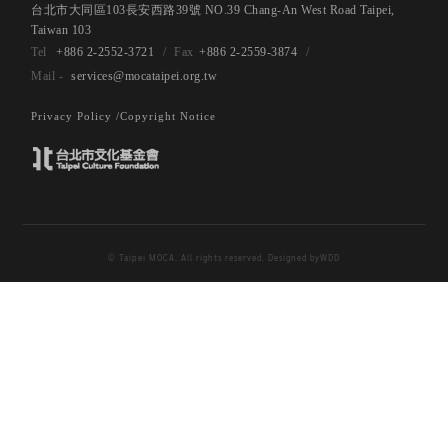
+886 2-2552-3721
+886 2-2559-3874
services@mocataipei.org.tw
Privacy Policy /
Copyright Notice
© Taipei MOCA. All rights reserved. Designed by
WDD