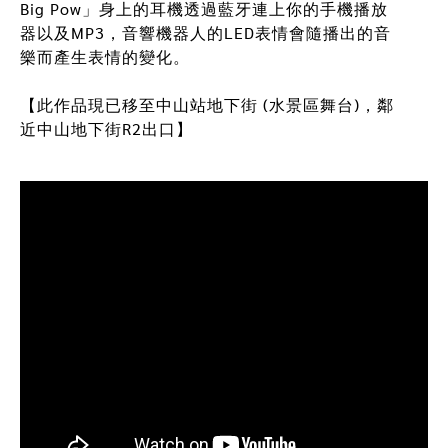
Big Pow」身上的耳機透過藍牙連上你的手機播放
公共藝術 Public Artwork
過去作品 Past Artwork
器以及MP3，音響機器人的LED表情會隨播出的音
樂而產生表情的變化。
【此作品現已移至中山站地下街 (水景區舞台)，鄰
近中山地下街R2出口】