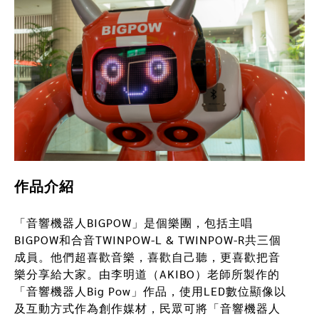
DISCOVER MoCA 探索當代
當代建築
公共藝術
藝文教育
歷年年報
多元網
作品介紹
「音響機器人BIGPOW」是個樂團，包括主唱
Public Art 公共藝術
BIGPOW和合音TWINPOW-L & TWINPOW-R共三個
隱身在城市角落的藝術力量
成員。他們超喜歡音樂，喜歡自己聽，更喜歡把音
樂分享給大家。由李明道（AKIBO）老師所製作的
「音響機器人Big Pow」作品，使用LED數位顯像以
及互動方式作為創作媒材，民眾可將「音響機器人